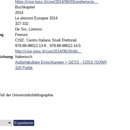
https://cise.luiss.it/cise/2014/06/03/ungheria-la-...
Buchkapitel
2014
Le elezioni Europee 2014
327-332
De Sio, Lorenzo
ng
:
Firenze
CISE, Centro Italiano Studi Elettorali
978-88-98012-13-8 , 978-88-98012-14-5
http://cise.luiss.it/cise/2014/06/26/dis...
lichung
:
Italienisch
Außerfakultäre Einrichtungen > GESS - CDSS (SOWI)
320 Politik
Teil der Universitätsbibliographie.