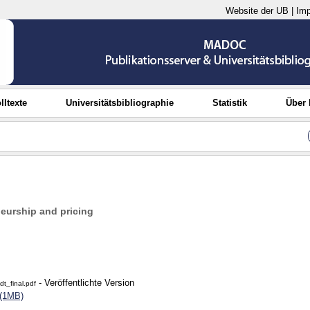
Website der UB
|
Im
lltexte
Universitätsbibliographie
Statistik
Über
eurship and pricing
- Veröffentlichte Version
t_final.pdf
 (1MB)