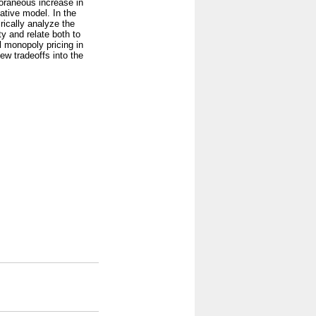
oraneous increase in
tative model. In the
ically analyze the
ty and relate both to
l monopoly pricing in
w tradeoffs into the