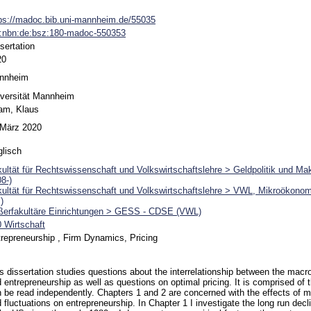
ps://madoc.bib.uni-mannheim.de/55035
n:nbn:de:bsz:180-madoc-550353
sertation
20
nnheim
versität Mannheim
am, Klaus
 März 2020
lisch
ultät für Rechtswissenschaft und Volkswirtschaftslehre > Geldpolitik und 
8-)
ultät für Rechtswissenschaft und Volkswirtschaftslehre > VWL, Mikroökonom
)
ßerfakultäre Einrichtungen > GESS - CDSE (VWL)
 Wirtschaft
repreneurship , Firm Dynamics, Pricing
s dissertation studies questions about the interrelationship between the ma
 entrepreneurship as well as questions on optimal pricing. It is comprised of 
 be read independently. Chapters 1 and 2 are concerned with the effects of
 fluctuations on entrepreneurship. In Chapter 1 I investigate the long run decli