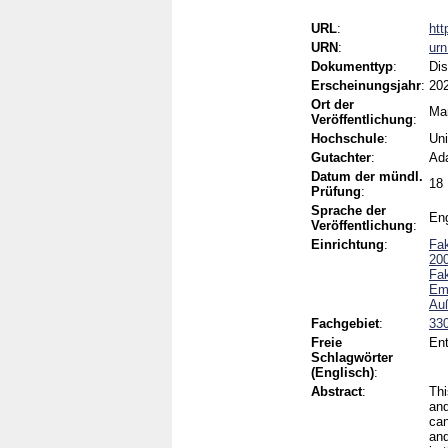
URL
:
htt
URN
:
ur
Dokumenttyp
:
Dis
Erscheinungsjahr
:
20
Ort der
Ma
Veröffentlichung
:
Hochschule
:
Uni
Gutachter
:
Ad
Datum der mündl.
18
Prüfung
:
Sprache der
Eng
Veröffentlichung
:
Einrichtung
:
Fak
200
Fak
Em
Au
Fachgebiet
:
330
Freie
Ent
Schlagwörter
(Englisch)
:
Abstract
:
Thi
and
can
and