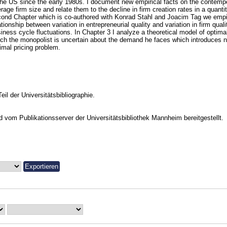
the US since the early 1980s. I document new empirical facts on the contemp
rage firm size and relate them to the decline in firm creation rates in a quanti
ond Chapter which is co-authored with Konrad Stahl and Joacim Tag we empir
ationship between variation in entrepreneurial quality and variation in firm quali
iness cycle fluctuations. In Chapter 3 I analyze a theoretical model of optima
ch the monopolist is uncertain about the demand he faces which introduces ne
imal pricing problem.
Teil der Universitätsbibliographie.
vom Publikationsserver der Universitätsbibliothek Mannheim bereitgestellt.