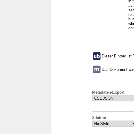
in 
ave
sec
rel
bus
whi
opt
Dieser Eintrag ist 
Das Dokument wird 
Metadaten-Export
Zitation