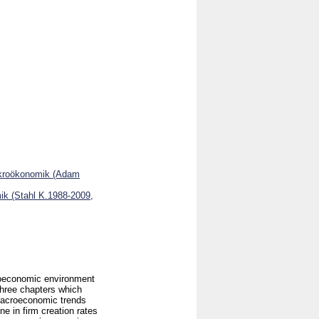
Makroökonomik (Adam
ik (Stahl K.1988-2009,
croeconomic environment
three chapters which
 macroeconomic trends
ne in firm creation rates