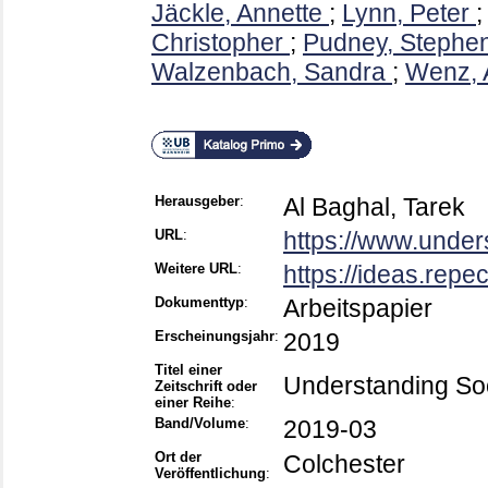
Jäckle, Annette
;
Lynn, Peter
Christopher
;
Pudney, Stephe
Walzenbach, Sandra
;
Wenz, 
Herausgeber
:
Al Baghal, Tarek
URL
:
https://www.unders
Weitere URL
:
https://ideas.repe
Dokumenttyp
:
Arbeitspapier
Erscheinungsjahr
:
2019
Titel einer
Understanding So
Zeitschrift oder
einer Reihe
:
Band/Volume
:
2019-03
Ort der
Colchester
Veröffentlichung
: