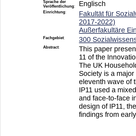
Sprache der
Englisch
Veröffentlichung
:
Einrichtung
:
Fakultät für Sozi
2017-2022)
Außerfakultäre Ei
Fachgebiet
:
300 Sozialwissens
Abstract
:
This paper presen
11 of the Innovati
The UK Household
Society is a major
eleventh wave of t
IP11 used a mixed
and face-to-face i
design of IP11, th
findings from early