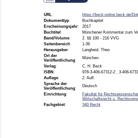
URL
:
https://beck-online.beck.de/D
Dokumenttyp
:
Buchkapitel
Erscheinungsjahr
:
2017
Buchtitel
:
Münchener Kommentar zum Ver
Band/Volume
:
2. §§ 100 - 216 VVG
Seitenbereich
:
1-36
Herausgeber
:
Langheid, Theo
Ort der
München
Veröffentlichung
:
Verlag
:
C. H. Beck
ISBN
:
978-3-406-67312-2 , 3-406-673
Auflage
:
2. Aufl.
Sprache der
Deutsch
Veröffentlichung
:
Einrichtung
:
Fakultät für Rechtswissenschaf
Wirtschaftsrecht u. Rechtsverg
Fachgebiet
:
340 Recht