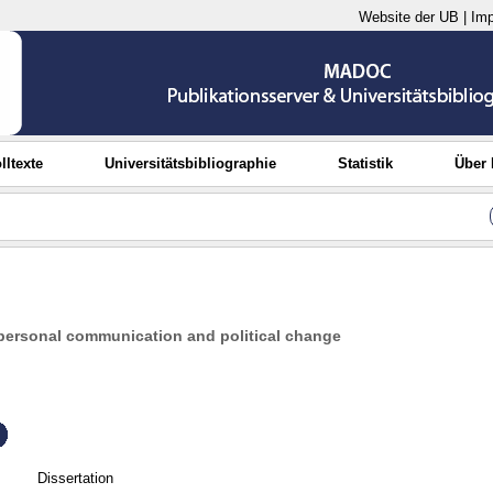
Website der UB
|
Im
lltexte
Universitätsbibliographie
Statistik
Über
erpersonal communication and political change
Dissertation