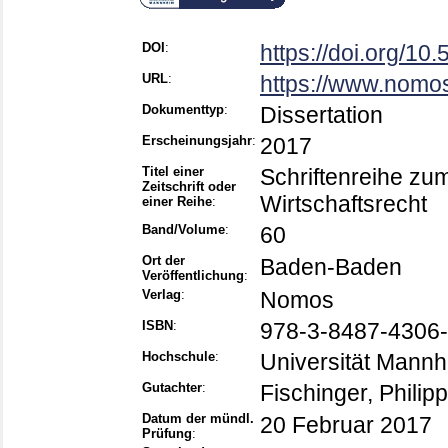
DOI
:
https://doi.org/1
URL
:
https://www.nomos
Dokumenttyp
:
Dissertation
Erscheinungsjahr
:
2017
Titel einer
Schriftenreihe zu
Zeitschrift oder
Wirtschaftsrecht
einer Reihe
:
Band/Volume
:
60
Ort der
Baden-Baden
Veröffentlichung
:
Verlag
:
Nomos
ISBN
:
978-3-8487-4306-
Hochschule
:
Universität Mann
Gutachter
:
Fischinger, Philipp
Datum der mündl.
20 Februar 2017
Prüfung
: