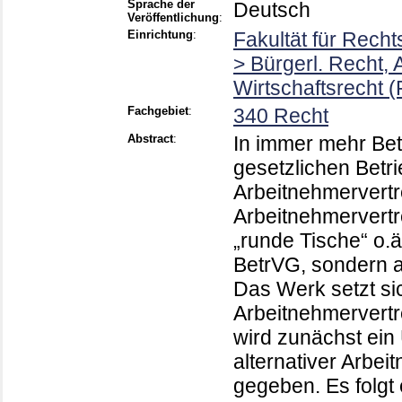
Sprache der
Deutsch
Veröffentlichung
:
Einrichtung
:
Fakultät für Rech
> Bürgerl. Recht, 
Wirtschaftsrecht (
Fachgebiet
:
340 Recht
Abstract
:
In immer mehr Bet
gesetzlichen Betri
Arbeitnehmervertr
Arbeitnehmervertr
„runde Tische“ o.
BetrVG, sondern a
Das Werk setzt si
Arbeitnehmervert
wird zunächst ein
alternativer Arbei
gegeben. Es folgt