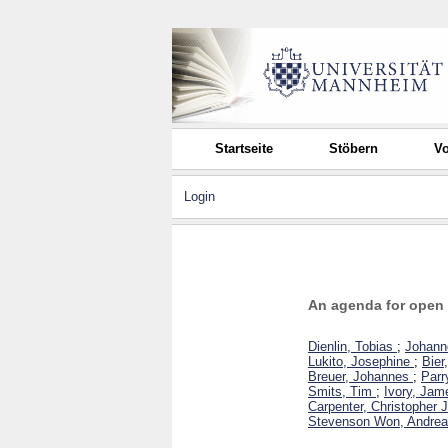
Startseite
Stöbern
Vo
Login
An agenda for open
Dienlin, Tobias
;
Johann
Lukito, Josephine
;
Bier
Breuer, Johannes
;
Parr
Smits, Tim
;
Ivory, Jam
Carpenter, Christopher J
Stevenson Won, Andrea