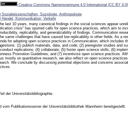
Creative Commons Namensnennung 4.0 International (CC BY 4.0)
 Sozialwissenschaften, Soziologie, Anthropologie
 Handel, Kommunikation, Verkehr
the last 10 years, many canonical findings in the social sciences appear unrel
plication crisis” has spurred calls for open science practices, which aim to in
roducibility, replicability, and generalizability of findings. Communication res
the same challenges that have caused low replicability in other fields. As a re
nda for adopting open science practices in Communication, which includes th
gestions: (1) publish materials, data, and code; (2) preregister studies and su
 conduct replications; (4) collaborate; (5) foster open science skills; (6) imp
nness Promotion Guidelines; and (7) incentivize open science practices. Al
us mostly on quantitative research, we also reflect on open science practices 
earch. We conclude by discussing potential objections and concerns associa
ctices.
Teil der Universitätsbibliographie.
vom Publikationsserver der Universitätsbibliothek Mannheim bereitgestellt.