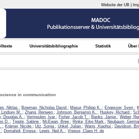
Website der UB
|
Im
lltexte
Universitätsbibliographie
Statistik
Über
 science in communication
es, Niklas
;
Bowman, Nicholas David
;
Masur, Philipp K.
;
Engesser, Sven
;
K
, Lindsey M.
;
Zhang, Renwen
;
Johnson, Benjamin K.
;
Huskey, Richard
;
Sch
y, Douglas A.
;
Vermeulen, Ivar
;
Fisher, Jacob T.
;
Banks, Jamie
;
Weber, Re
es D.
;
Trepte, Sabine
;
McEwan, Bree
;
Rinke, Eike Mark
;
Neubaum, Germa
.
;
Krämer, Nicole
;
Utz, Sonja
;
Unkel, Julian
;
Wang, Xiaohui
;
Davidson, Bri
;
Domahidi, Emese
;
Lewis, Neil A.
;
Vreese, Claes H. de