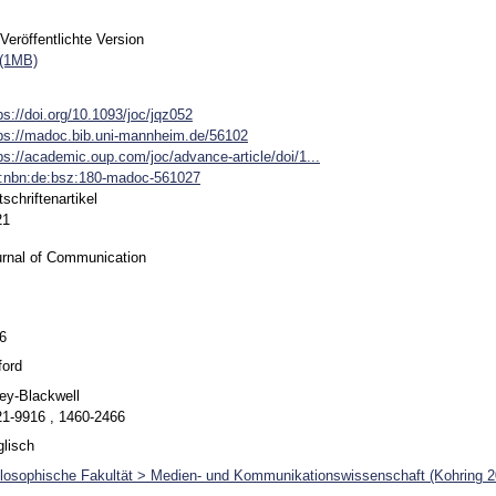
Veröffentlichte Version
 (1MB)
ps://doi.org/10.1093/joc/jqz052
ps://madoc.bib.uni-mannheim.de/56102
ps://academic.oup.com/joc/advance-article/doi/1...
n:nbn:de:bsz:180-madoc-561027
tschriftenartikel
21
rnal of Communication
6
ford
ey-Blackwell
1-9916 , 1460-2466
lisch
losophische Fakultät > Medien- und Kommunikationswissenschaft (Kohring 2