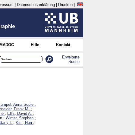
pressum
|
Datenschutzerklärung
|
Drucken
|
 MADOC
Hilfe
Kontakt
Erweiterte
Suche
ümpel, Anna Sopie
;
neider, Frank M.
;
né
;
Ellis, David A.
;
n
;
Winter, Stephan
;
ttany I.
;
Kim, Nuri
;