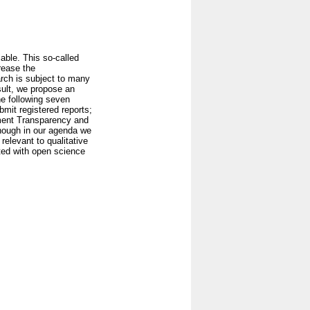
iable. This so-called
crease the
earch is subject to many
sult, we propose an
e following seven
bmit registered reports;
lement Transparency and
though in our agenda we
relevant to qualitative
ted with open science