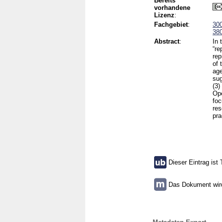
Bereits
vorhandene
Lizenz
:
Fachgebiet
:
300
380
Abstract
:
In 
“re
rep
of 
age
sug
(3)
Ope
foc
res
pra
Dieser Eintrag ist 
Das Dokument wird 