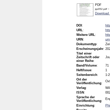
PDF
- 
jqz052.pdf
Download
DOI
:
htt
URL
:
htt
Weitere URL
:
htt
URN
:
ur
Dokumenttyp
:
Zei
Erscheinungsjahr
:
20
Titel einer
Zeitschrift oder
Jou
einer Reihe
:
Band/Volume
:
71
Heft/Issue
:
1
Seitenbereich
:
1-2
Ort der
Ox
Veröffentlichung
:
Verlag
:
Wil
ISSN
:
002
Sprache der
Eng
Veröffentlichung
:
Einrichtung
:
Phi