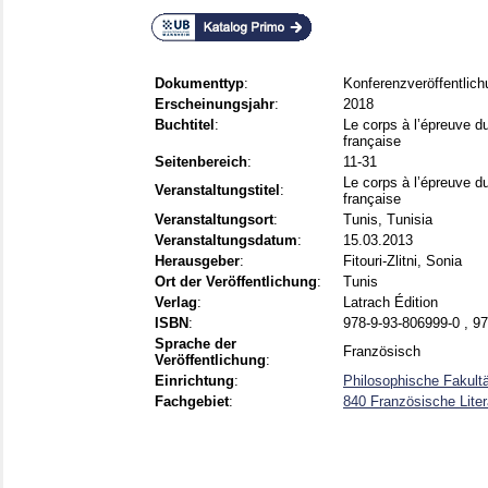
Dokumenttyp
:
Konferenzveröffentlich
Erscheinungsjahr
:
2018
Buchtitel
:
Le corps à l’épreuve du
française
Seitenbereich
:
11-31
Le corps à l’épreuve du
Veranstaltungstitel
:
française
Veranstaltungsort
:
Tunis, Tunisia
Veranstaltungsdatum
:
15.03.2013
Herausgeber
:
Fitouri-Zlitni, Sonia
Ort der Veröffentlichung
:
Tunis
Verlag
:
Latrach Édition
ISBN
:
978-9-93-806999-0 , 9
Sprache der
Französisch
Veröffentlichung
:
Einrichtung
:
Philosophische Fakult
Fachgebiet
:
840 Französische Liter