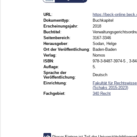
URL
:
https://beck-online.be
Dokumenttyp
:
Buchkapitel
Erscheinungsjahr
:
2018
Buchtitel
:
Verwaltungsgerichtsord
Seitenbereich
:
3167-3346
Herausgeber
:
Sodan, Helge
Ort der Veröffentlichung
:
Baden-Baden
Verlag
:
Nomos
ISBN
:
978-3-8487-3974-5 , 3-8
Auflage
:
5.
Sprache der
Deutsch
Veröffentlichung
:
Einrichtung
:
Fakultät für Rechtswisse
(Schaks 2015-2023)
Fachgebiet
:
340 Recht
Dieser Eintrag ist Teil der Universitätsbibliograp