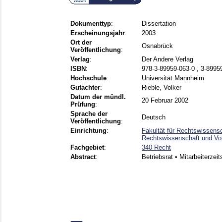
Dokumenttyp
:
Dissertation
Erscheinungsjahr
:
2003
Ort der
Osnabrück
Veröffentlichung
:
Verlag
:
Der Andere Verlag
ISBN
:
978-3-89959-063-0 , 3-8995
Hochschule
:
Universität Mannheim
Gutachter
:
Rieble, Volker
Datum der mündl.
20 Februar 2002
Prüfung
:
Sprache der
Deutsch
Veröffentlichung
:
Einrichtung
:
Fakultät für Rechtswissensc
Rechtswissenschaft und Vol
Fachgebiet
:
340 Recht
Abstract
:
Betriebsrat • Mitarbeiterzei