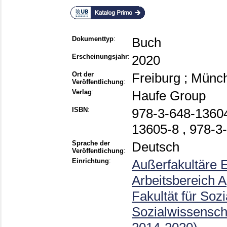
Dokumenttyp
:
Buch
Erscheinungsjahr
:
2020
Ort der
Freiburg ; Münch
Veröffentlichung
:
Verlag
:
Haufe Group
ISBN
:
978-3-648-13604
13605-8 , 978-3
Sprache der
Deutsch
Veröffentlichung
:
Einrichtung
:
Außerfakultäre 
Arbeitsbereich A
Fakultät für Sozi
Sozialwissensch