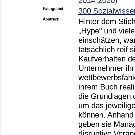
2014-2020)
Fachgebiet
:
300 Sozialwissen
Abstract
:
Hinter dem Stichw
„Hype" und viel
einschätzen, wa
tatsächlich reif
Kaufverhalten 
Unternehmer ihr
wettbewerbsfähi
ihrem Buch reali
die Grundlagen 
um das jeweilig
können. Anhand d
geben sie Mana
disruptive Verä