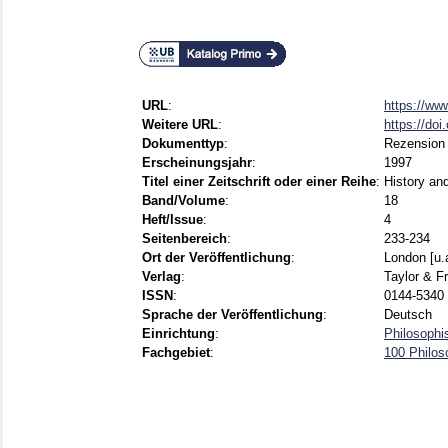
URL
:
https://ww
Weitere URL
:
https://do
Dokumenttyp
:
Rezension
Erscheinungsjahr
:
1997
Titel einer Zeitschrift oder einer Reihe
:
History an
Band/Volume
:
18
Heft/Issue
:
4
Seitenbereich
:
233-234
Ort der Veröffentlichung
:
London [u.
Verlag
:
Taylor & F
ISSN
:
0144-5340 
Sprache der Veröffentlichung
:
Deutsch
Einrichtung
:
Philosophi
Fachgebiet
:
100 Philos