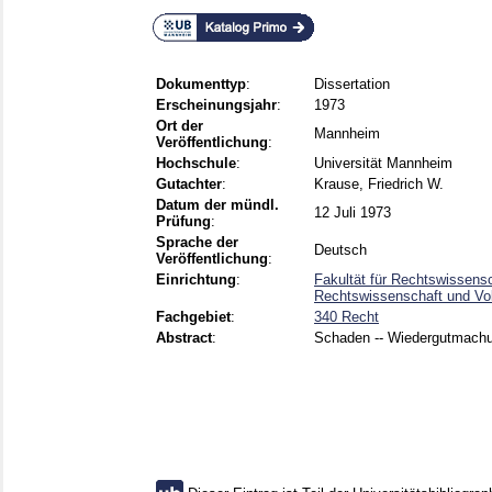
Dokumenttyp
:
Dissertation
Erscheinungsjahr
:
1973
Ort der
Mannheim
Veröffentlichung
:
Hochschule
:
Universität Mannheim
Gutachter
:
Krause, Friedrich W.
Datum der mündl.
12 Juli 1973
Prüfung
:
Sprache der
Deutsch
Veröffentlichung
:
Einrichtung
:
Fakultät für Rechtswissensc
Rechtswissenschaft und Vol
Fachgebiet
:
340 Recht
Abstract
:
Schaden -- Wiedergutmachun