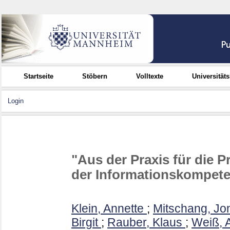
Startseite
Stöbern
Volltexte
Universität
Login
"Aus der Praxis für die P
der Informationskompet
Klein, Annette
;
Mitschang, Jo
Birgit
;
Rauber, Klaus
;
Weiß, 