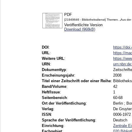
PDF
[21949646 - Bibliotheksdienst] Themen. „Aus der P
Veröffentlichte Version
Download (968kB)
DOI
:
https://do
URL
:
https://ma
Weitere URL
:
https://www
URN
:
urn:nbn:d
Dokumenttyp
:
Zeitschrift
Erscheinungsjahr
:
2008
Titel einer Zeitschrift oder einer Reihe
:
Bibliothek
Band/Volume
:
42
Heft/Issue
:
1
Seitenbereich
:
60-68
Ort der Veröffentlichung
:
Berlin ; B
Verlag
:
De Gruyter
ISSN
:
0006-1972 
Sprache der Veröffentlichung
:
Deutsch
Einrichtung
:
Zentrale E
Fachgebiet
:
020 Biblio