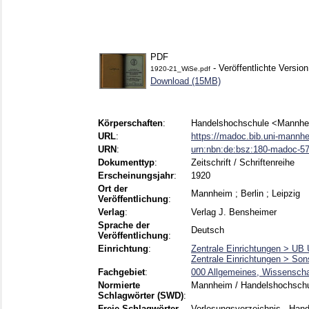
PDF
- Veröffentlichte Version
1920-21_WiSe.pdf
Download (15MB)
Körperschaften
:
Handelshochschule <Mannh
URL
:
https://madoc.bib.uni-mannh
URN
:
urn:nbn:de:bsz:180-madoc-5
Dokumenttyp
:
Zeitschrift / Schriftenreihe
Erscheinungsjahr
:
1920
Ort der
Mannheim ; Berlin ; Leipzig
Veröffentlichung
:
Verlag
:
Verlag J. Bensheimer
Sprache der
Deutsch
Veröffentlichung
:
Einrichtung
:
Zentrale Einrichtungen > UB U
Zentrale Einrichtungen > Sons
Fachgebiet
:
000 Allgemeines, Wissenscha
Normierte
Mannheim / Handelshochschul
Schlagwörter (SWD)
:
Freie Schlagwörter
Vorlesungsverzeichnis , Ha