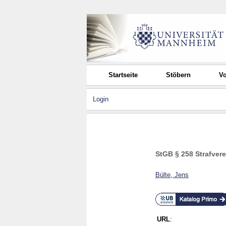
Startseite
Stöbern
Vo
Login
StGB § 258 Strafvere
Bülte, Jens
URL
: