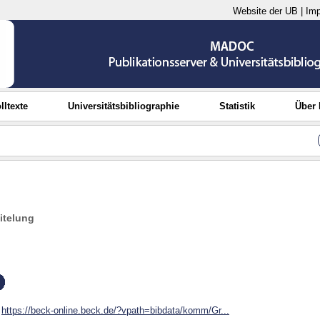
Website der UB
|
Im
lltexte
Universitätsbibliographie
Statistik
Über
itelung
https://beck-online.beck.de/?vpath=bibdata/komm/Gr...