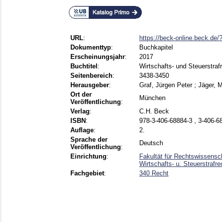
URL
:
https://beck-online.beck.de
Dokumenttyp
:
Buchkapitel
Erscheinungsjahr
:
2017
Buchtitel
:
Wirtschafts- und Steuerstraf
Seitenbereich
:
3438-3450
Herausgeber
:
Graf, Jürgen Peter
;
Jäger, 
Ort der
München
Veröffentlichung
:
Verlag
:
C.H. Beck
ISBN
:
978-3-406-68884-3 , 3-406-6
Auflage
:
2.
Sprache der
Deutsch
Veröffentlichung
:
Einrichtung
:
Fakultät für Rechtswissensch
Wirtschafts- u. Steuerstrafre
Fachgebiet
:
340 Recht