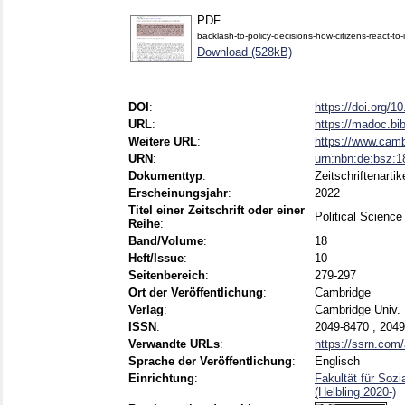
PDF
backlash-to-policy-decisions-how-citizens-react-to
Download (528kB)
DOI
:
https://doi.org/
URL
:
https://madoc.bi
Weitere URL
:
https://www.cambr
URN
:
urn:nbn:de:bsz:
Dokumenttyp
:
Zeitschriftenartik
Erscheinungsjahr
:
2022
Titel einer Zeitschrift oder einer
Political Scien
Reihe
:
Band/Volume
:
18
Heft/Issue
:
10
Seitenbereich
:
279-297
Ort der Veröffentlichung
:
Cambridge
Verlag
:
Cambridge Univ.
ISSN
:
2049-8470 , 204
Verwandte URLs
:
https://ssrn.com
Sprache der Veröffentlichung
:
Englisch
Einrichtung
:
Fakultät für Sozi
(Helbling 2020-)