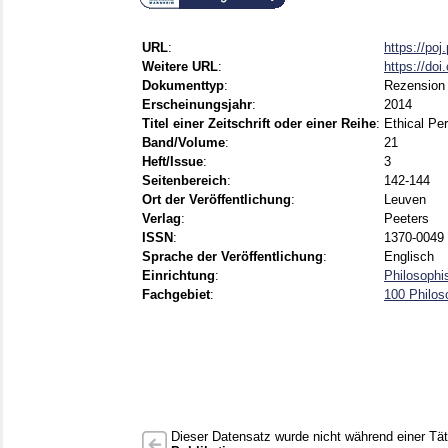
URL
:
https://poj
Weitere URL
:
https://do
Dokumenttyp
:
Rezension
Erscheinungsjahr
:
2014
Titel einer Zeitschrift oder einer Reihe
:
Ethical Pe
Band/Volume
:
21
Heft/Issue
:
3
Seitenbereich
:
142-144
Ort der Veröffentlichung
:
Leuven
Verlag
:
Peeters
ISSN
:
1370-0049 
Sprache der Veröffentlichung
:
Englisch
Einrichtung
:
Philosophi
Fachgebiet
:
100 Philos
Dieser Datensatz wurde nicht während einer Täti