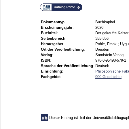
Dokumenttyp
:
Buchkapitel
Erscheinungsjahr
:
2020
Buchtitel
:
Der gekaufte Kaiser
Seitenbereich
:
355-356
Herausgeber
:
Pohle, Frank
;
Uygun
Ort der Veröffentlichung
:
Dresden
Verlag
:
Sandstein Verlag
ISBN
:
978-3-95498-579-1
Sprache der Veröffentlichung
:
Deutsch
Einrichtung
:
Philosophische Faku
Fachgebiet
:
900 Geschichte
Dieser Eintrag ist Teil der Universitätsbibliograp