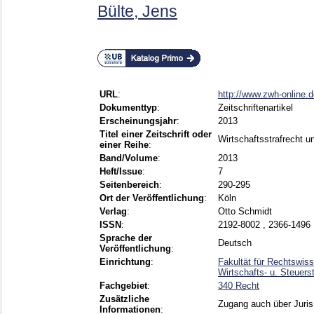
Bülte, Jens
URL
:
http://www.zwh-online.
Dokumenttyp
:
Zeitschriftenartikel
Erscheinungsjahr
:
2013
Titel einer Zeitschrift oder
Wirtschaftsstrafrecht 
einer Reihe
:
Band/Volume
:
2013
Heft/Issue
:
7
Seitenbereich
:
290-295
Ort der Veröffentlichung
:
Köln
Verlag
:
Otto Schmidt
ISSN
:
2192-8002 , 2366-1496
Sprache der
Deutsch
Veröffentlichung
:
Einrichtung
:
Fakultät für Rechtswiss
Wirtschafts- u. Steuerst
Fachgebiet
:
340 Recht
Zusätzliche
Zugang auch über Juris
Informationen
: