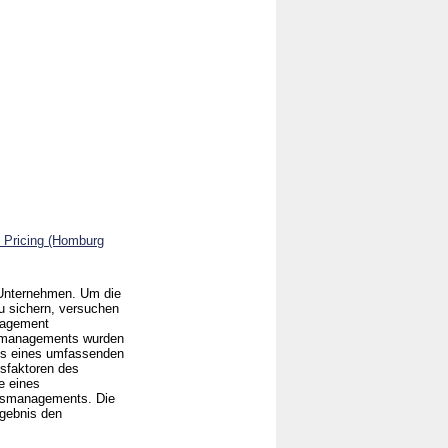
& Pricing (Homburg
 Unternehmen. Um die
zu sichern, versuchen
nagement
gsmanagements wurden
asis eines umfassenden
ssfaktoren des
e eines
gsmanagements. Die
rgebnis den