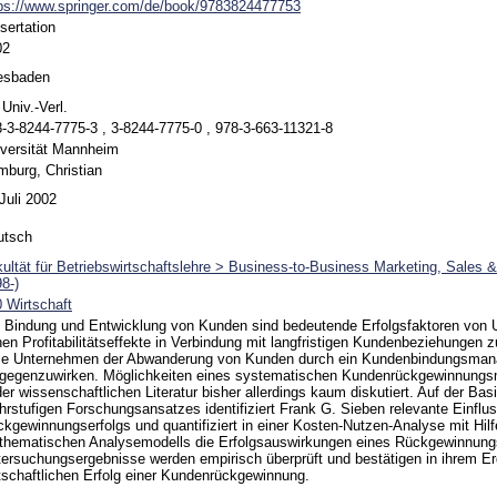
ps://www.springer.com/de/book/9783824477753
sertation
02
esbaden
 Univ.-Verl.
-3-8244-7775-3 , 3-8244-7775-0 , 978-3-663-11321-8
versität Mannheim
burg, Christian
Juli 2002
utsch
ultät für Betriebswirtschaftslehre > Business-to-Business Marketing, Sales 
8-)
 Wirtschaft
 Bindung und Entwicklung von Kunden sind bedeutende Erfolgsfaktoren von
en Profitabilitätseffekte in Verbindung mit langfristigen Kundenbeziehungen 
ele Unternehmen der Abwanderung von Kunden durch ein Kundenbindungsma
tgegenzuwirken. Möglichkeiten eines systematischen Kundenrückgewinnun
der wissenschaftlichen Literatur bisher allerdings kaum diskutiert. Auf der B
rstufigen Forschungsansatzes identifiziert Frank G. Sieben relevante Einflu
kgewinnungserfolgs und quantifiziert in einer Kosten-Nutzen-Analyse mit Hilf
thematischen Analysemodells die Erfolgsauswirkungen eines Rückgewinnun
ersuchungsergebnisse werden empirisch überprüft und bestätigen in ihrem E
tschaftlichen Erfolg einer Kundenrückgewinnung.