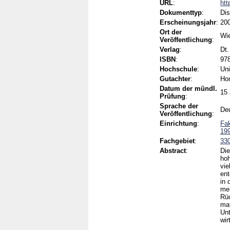
URL
:
htt
Dokumenttyp
:
Dis
Erscheinungsjahr
:
20
Ort der
Wi
Veröffentlichung
:
Verlag
:
Dt.
ISBN
:
978
Hochschule
:
Uni
Gutachter
:
Hom
Datum der mündl.
15 
Prüfung
:
Sprache der
De
Veröffentlichung
:
Einrichtung
:
Fak
199
Fachgebiet
:
330
Abstract
:
Die
hoh
vi
en
in 
meh
Rüc
ma
Unt
wir