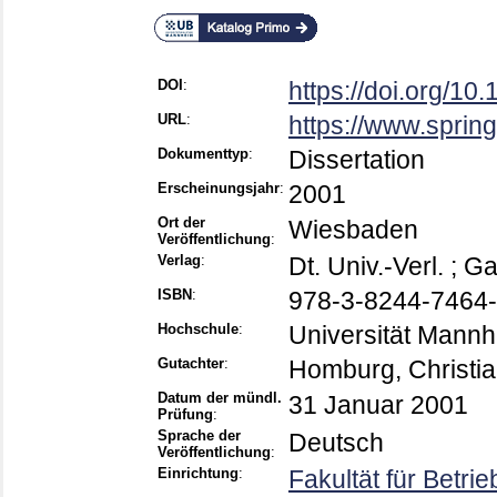
DOI
:
https://doi.org/1
URL
:
https://www.spri
Dokumenttyp
:
Dissertation
Erscheinungsjahr
:
2001
Ort der
Wiesbaden
Veröffentlichung
:
Verlag
:
Dt. Univ.-Verl. ; G
ISBN
:
978-3-8244-7464-
Hochschule
:
Universität Mann
Gutachter
:
Homburg, Christi
Datum der mündl.
31 Januar 2001
Prüfung
:
Sprache der
Deutsch
Veröffentlichung
:
Einrichtung
:
Fakultät für Betri