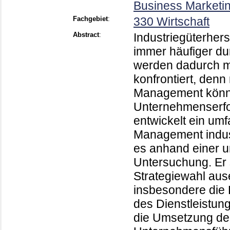
Business Marketin
Fachgebiet
:
330 Wirtschaft
Abstract
:
Industriegüterher
immer häufiger dur
werden dadurch m
konfrontiert, denn
Management könne
Unternehmenserfol
entwickelt ein umf
Management indust
es anhand einer 
Untersuchung. Er 
Strategiewahl aus
insbesondere die B
des Dienstleistun
die Umsetzung der