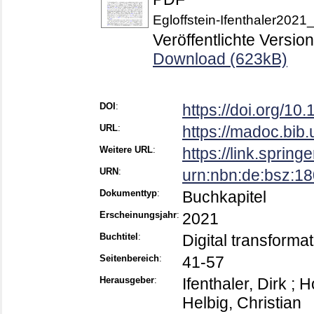
Egloffstein-Ifenthaler2021
Veröffentlichte Version
Download (623kB)
DOI
:
https://doi.org/1
URL
:
https://madoc.bib
Weitere URL
:
https://link.sprin
URN
:
urn:nbn:de:bsz:1
Dokumenttyp
:
Buchkapitel
Erscheinungsjahr
:
2021
Buchtitel
:
Digital transforma
Seitenbereich
:
41-57
Herausgeber
:
Ifenthaler, Dirk
;
H
Helbig, Christian