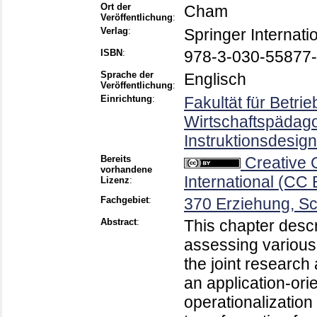
Ort der
Cham
Veröffentlichung
:
Verlag
:
Springer Internati
ISBN
:
978-3-030-55877-
Sprache der
Englisch
Veröffentlichung
:
Einrichtung
:
Fakultät für Betri
Wirtschaftspädago
Instruktionsdesign
Bereits
Creative
vorhandene
International (CC 
Lizenz
:
Fachgebiet
:
370 Erziehung, S
Abstract
:
This chapter descr
assessing various 
the joint research
an application-ori
operationalization 