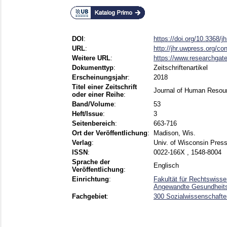
DOI
:
https://doi.org/10.3368/
URL
:
http://jhr.uwpress.org/co
Weitere URL
:
https://www.researchgate
Dokumenttyp
:
Zeitschriftenartikel
Erscheinungsjahr
:
2018
Titel einer Zeitschrift
Journal of Human Resou
oder einer Reihe
:
Band/Volume
:
53
Heft/Issue
:
3
Seitenbereich
:
663-716
Ort der Veröffentlichung
:
Madison, Wis.
Verlag
:
Univ. of Wisconsin Pres
ISSN
:
0022-166X , 1548-8004
Sprache der
Englisch
Veröffentlichung
:
Einrichtung
:
Fakultät für Rechtswisse
Angewandte Gesundheits
Fachgebiet
:
300 Sozialwissenschaften