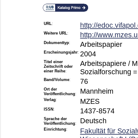
URL
:
http://edoc.vifapo
Weitere URL
:
http://www.mzes.u
Dokumenttyp
:
Arbeitspapier
Erscheinungsjahr
:
2004
Titel einer
Arbeitspapiere / 
Zeitschrift oder
Sozialforschung 
einer Reihe
:
Band/Volume
:
76
Ort der
Mannheim
Veröffentlichung
:
Verlag
:
MZES
ISSN
:
1437-8574
Sprache der
Deutsch
Veröffentlichung
:
Einrichtung
:
Fakultät für Sozia