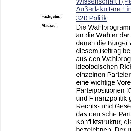
Wissenschaft I (P
Außerfakultäre Ei
Fachgebiet
:
320 Politik
Abstract
:
Die Wahlprogramme
an die Wähler dar
denen die Bürger 
diesem Beitrag be
aus den Wahlprog
ideologischen Ric
einzelnen Parteien
eine wichtige Vor
Parteipositionen f
und Finanzpolitik 
Rechts- und Gesell
das deutsche Par
Konfliktstruktur, 
bezeichnen. Der u