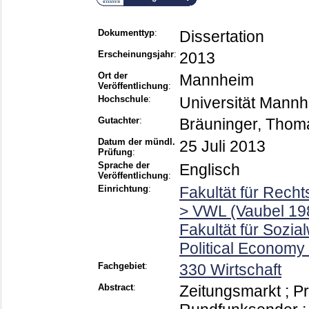
Dokumenttyp
:
Dissertation
Erscheinungsjahr
:
2013
Ort der
Mannheim
Veröffentlichung
:
Hochschule
:
Universität Mann
Gutachter
:
Bräuninger, Thom
Datum der mündl.
25 Juli 2013
Prüfung
:
Sprache der
Englisch
Veröffentlichung
:
Einrichtung
:
Fakultät für Rech
> VWL (Vaubel 19
Fakultät für Sozia
Political Economy
Fachgebiet
:
330 Wirtschaft
Abstract
:
Zeitungsmarkt ; Pr