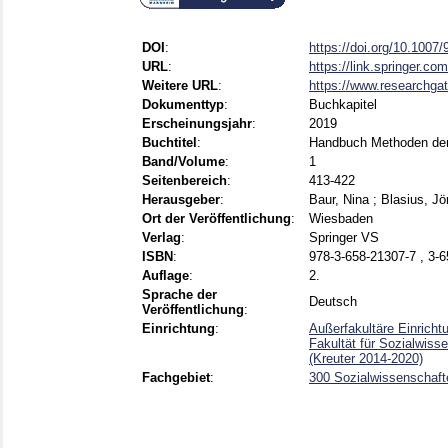
DOI
:
https://doi.org/10.1007
URL
:
https://link.springer.c
Weitere URL
:
https://www.researchgat
Dokumenttyp
:
Buchkapitel
Erscheinungsjahr
:
2019
Buchtitel
:
Handbuch Methoden der
Band/Volume
:
1
Seitenbereich
:
413-422
Herausgeber
:
Baur, Nina
;
Blasius, Jö
Ort der Veröffentlichung
:
Wiesbaden
Verlag
:
Springer VS
ISBN
:
978-3-658-21307-7 , 3-6
Auflage
:
2.
Sprache der
Deutsch
Veröffentlichung
:
Einrichtung
:
Außerfakultäre Einrich
Fakultät für Sozialwiss
(Kreuter 2014-2020)
Fachgebiet
:
300 Sozialwissenschafte