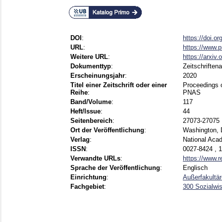
DOI
:
https://doi.o
URL
:
https://www.p
Weitere URL
:
https://arxiv
Dokumenttyp
:
Zeitschriftena
Erscheinungsjahr
:
2020
Titel einer Zeitschrift oder einer
Proceedings o
Reihe
:
PNAS
Band/Volume
:
117
Heft/Issue
:
44
Seitenbereich
:
27073-27075
Ort der Veröffentlichung
:
Washington,
Verlag
:
National Aca
ISSN
:
0027-8424 , 
Verwandte URLs
:
https://www.r
Sprache der Veröffentlichung
:
Englisch
Einrichtung
:
Außerfakultär
Fachgebiet
:
300 Sozialwis