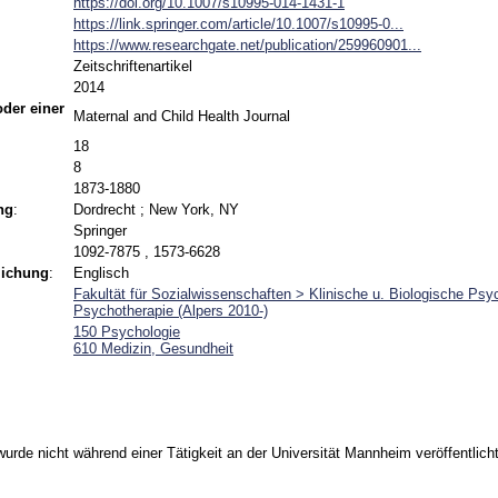
https://doi.org/10.1007/s10995-014-1431-1
https://link.springer.com/article/10.1007/s10995-0...
https://www.researchgate.net/publication/259960901...
Zeitschriftenartikel
2014
 oder einer
Maternal and Child Health Journal
18
8
1873-1880
ng
:
Dordrecht ; New York, NY
Springer
1092-7875 , 1573-6628
lichung
:
Englisch
Fakultät für Sozialwissenschaften > Klinische u. Biologische Psy
Psychotherapie (Alpers 2010-)
150 Psychologie
610 Medizin, Gesundheit
urde nicht während einer Tätigkeit an der Universität Mannheim veröffentlicht