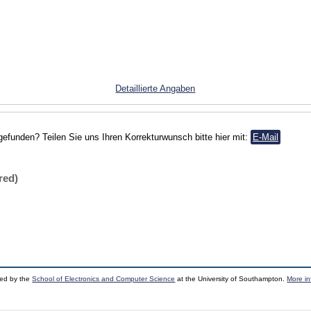
Detaillierte Angaben
gefunden? Teilen Sie uns Ihren Korrekturwunsch bitte hier mit:
E-Mail
red)
ped by the
School of Electronics and Computer Science
at the University of Southampton.
More in