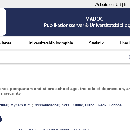
Website der UB
|
Im
lltexte
Universitätsbibliographie
Statistik
Über
ence postpartum and at pre-school age: the role of depression, an
 insecurity
lüter, Myriam Kim
;
Nonnenmacher, Nora
;
Müller, Mitho
;
Reck, Corinna