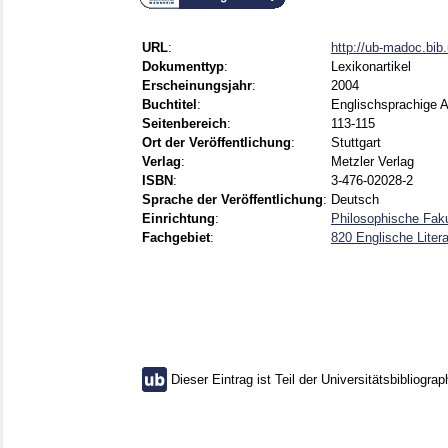
URL
:
http://ub-madoc.bi
Dokumenttyp
:
Lexikonartikel
Erscheinungsjahr
:
2004
Buchtitel
:
Englischsprachige A
Seitenbereich
:
113-115
Ort der Veröffentlichung
:
Stuttgart
Verlag
:
Metzler Verlag
ISBN
:
3-476-02028-2
Sprache der Veröffentlichung
:
Deutsch
Einrichtung
:
Philosophische Faku
Fachgebiet
:
820 Englische Litera
Dieser Eintrag ist Teil der Universitätsbibliograp