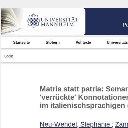
Startseite
Stöbern
Volltexte
Universität
Login
Matria statt patria: Sem
'verrückte' Konnotatione
im italienischsprachigen 
Neu-Wendel, Stephanie
;
Zann