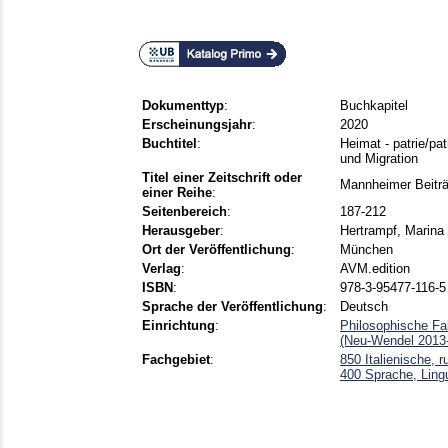
Dokumenttyp
:
Buchkapitel
Erscheinungsjahr
:
2020
Buchtitel
:
Heimat - patrie/pa
und Migration
Titel einer Zeitschrift oder
Mannheimer Beiträg
einer Reihe
:
Seitenbereich
:
187-212
Herausgeber
:
Hertrampf, Marina
Ort der Veröffentlichung
:
München
Verlag
:
AVM.edition
ISBN
:
978-3-95477-116-5
Sprache der Veröffentlichung
:
Deutsch
Einrichtung
:
Philosophische Fak
(Neu-Wendel 2013-
Fachgebiet
:
850 Italienische, 
400 Sprache, Lingu