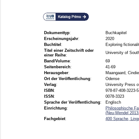
Dokumenttyp
:
Buchkapitel
Erscheinungsjahr
:
2020
Buchtitel
:
Exploring fictional
Titel einer Zeitschrift oder
University of Sout
einer Reihe
:
Band/Volume
:
69
Seitenbereich
:
41-69
Herausgeber
:
Maangaard, Cindi
Ort der Veröffentlichung
:
Odense
Verlag
:
University Press 
ISBN
:
978-87-408-3223-5
ISSN
:
0078-3323
Sprache der Veröffentlichung
:
Englisch
Einrichtung
:
Philosophische Fak
(Neu-Wendel 2013-
Fachgebiet
:
400 Sprache, Lingu