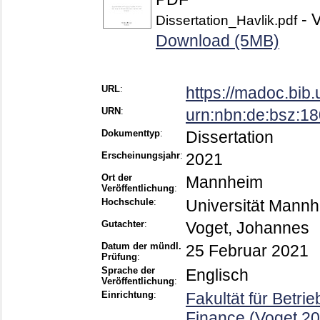
- V
Dissertation_Havlik.pdf
Download (5MB)
URL
:
https://madoc.bib
URN
:
urn:nbn:de:bsz:1
Dokumenttyp
:
Dissertation
Erscheinungsjahr
:
2021
Ort der
Mannheim
Veröffentlichung
:
Hochschule
:
Universität Mann
Gutachter
:
Voget, Johannes
Datum der mündl.
25 Februar 2021
Prüfung
:
Sprache der
Englisch
Veröffentlichung
:
Einrichtung
:
Fakultät für Betri
Finance (Voget 20