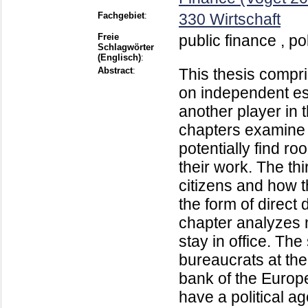
Fachgebiet
:
330 Wirtschaft
Freie
public finance , p
Schlagwörter
(Englisch)
:
Abstract
:
This thesis compr
on independent es
another player in t
chapters examine 
potentially find r
their work. The th
citizens and how t
the form of direct 
chapter analyzes n
stay in office. Th
bureaucrats at th
bank of the Europ
have a political a