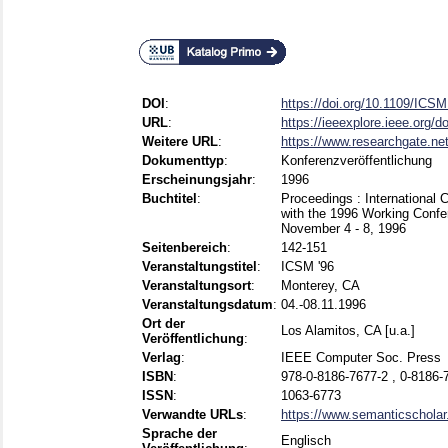
DOI
:
https://doi.org/10.1109/ICS
URL
:
https://ieeexplore.ieee.org
Weitere URL
:
https://www.researchgate.net
Dokumenttyp
:
Konferenzveröffentlichung
Erscheinungsjahr
:
1996
Buchtitel
:
Proceedings : International 
with the 1996 Working Confe
November 4 - 8, 1996
Seitenbereich
:
142-151
Veranstaltungstitel
:
ICSM '96
Veranstaltungsort
:
Monterey, CA
Veranstaltungsdatum
:
04.-08.11.1996
Ort der
Los Alamitos, CA [u.a.]
Veröffentlichung
:
Verlag
:
IEEE Computer Soc. Press
ISBN
:
978-0-8186-7677-2 , 0-8186-
ISSN
:
1063-6773
Verwandte URLs
:
https://www.semanticscholar
Sprache der
Englisch