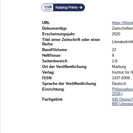
URL
:
https://liter
Dokumenttyp
:
Zeitschriften
Erscheinungsjahr
:
2020
Titel einer Zeitschrift oder einer
Literaturkrit
Reihe
:
Band/Volume
:
22
Heft/Issue
:
9
Seitenbereich
:
1-8
Ort der Veröffentlichung
:
Marburg
Verlag
:
Institut für
ISSN
:
1437-9309 ,
Sprache der Veröffentlichung
:
Deutsch
Einrichtung
:
Philosophis
2018-)
Fachgebiet
:
430 Deutsc
800 Literatu