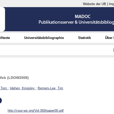
Website der UB
|
Im
lltexte
Universitätsbibliographie
Statistik
Über
 Web (LDOW2008)
, Tom
;
Idehen, Kingsley
;
Berners-Lee, Tim
http://ceur-ws.org/Vol-369/paper00.pdf