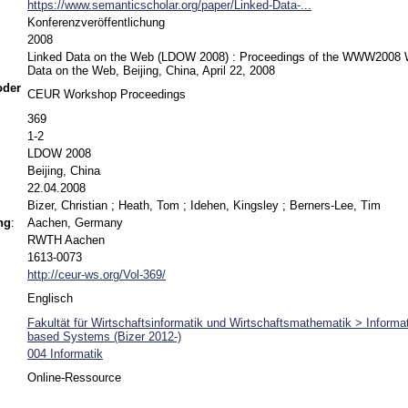
https://www.semanticscholar.org/paper/Linked-Data-...
Konferenzveröffentlichung
2008
Linked Data on the Web (LDOW 2008) : Proceedings of the WWW2008 
Data on the Web, Beijing, China, April 22, 2008
 oder
CEUR Workshop Proceedings
369
1-2
LDOW 2008
Beijing, China
22.04.2008
Bizer, Christian
;
Heath, Tom
;
Idehen, Kingsley
;
Berners-Lee, Tim
ng
:
Aachen, Germany
RWTH Aachen
1613-0073
http://ceur-ws.org/Vol-369/
Englisch
Fakultät für Wirtschaftsinformatik und Wirtschaftsmathematik > Inform
based Systems (Bizer 2012-)
004 Informatik
Online-Ressource