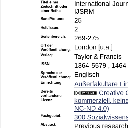
Titel einer
International Jour
Zeitschrift oder
IJSRM
einer Reihe
:
Band/Volume
:
25
Heft/Issue
:
2
Seitenbereich
:
269-275
Ort der
London [u.a.]
Veröffentlichung
:
Verlag
:
Taylor & Francis
ISSN
:
1364-5579 , 1464
Sprache der
Englisch
Veröffentlichung
:
Einrichtung
:
Außerfakultäre Ei
Bereits
Creative
vorhandene
kommerziell, keine
Lizenz
:
NC-ND 4.0)
Fachgebiet
:
300 Sozialwissens
Abstract
:
Previous research