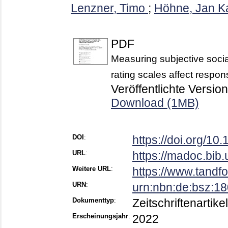
Lenzner, Timo
;
Höhne, Jan K
PDF
Measuring subjective social
rating scales affect respons
Veröffentlichte Version
Download (1MB)
DOI
:
https://doi.org/1
URL
:
https://madoc.bib
Weitere URL
:
https://www.tandfo
URN
:
urn:nbn:de:bsz:1
Dokumenttyp
:
Zeitschriftenartikel
Erscheinungsjahr
:
2022