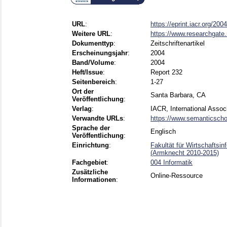
URL
:
https://eprint.iacr.org/200
Weitere URL
:
https://www.researchgate.
Dokumenttyp
:
Zeitschriftenartikel
Erscheinungsjahr
:
2004
Band/Volume
:
2004
Heft/Issue
:
Report 232
Seitenbereich
:
1-27
Ort der
Santa Barbara, CA
Veröffentlichung
:
Verlag
:
IACR, International Assoc
Verwandte URLs
:
https://www.semanticschol
Sprache der
Englisch
Veröffentlichung
:
Einrichtung
:
Fakultät für Wirtschaftsi
(Armknecht 2010-2015)
Fachgebiet
:
004 Informatik
Zusätzliche
Online-Ressource
Informationen
: