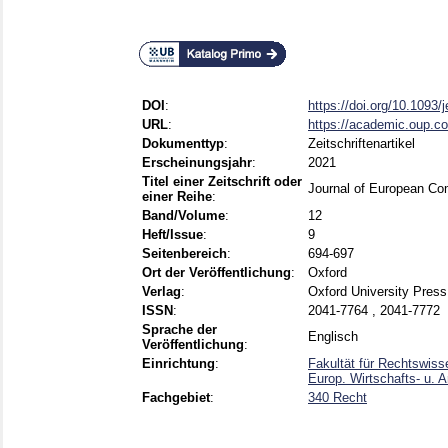
DOI
:
https://doi.org/10.1093/
URL
:
https://academic.oup.co
Dokumenttyp
:
Zeitschriftenartikel
Erscheinungsjahr
:
2021
Titel einer Zeitschrift oder
Journal of European Co
einer Reihe
:
Band/Volume
:
12
Heft/Issue
:
9
Seitenbereich
:
694-697
Ort der Veröffentlichung
:
Oxford
Verlag
:
Oxford University Press
ISSN
:
2041-7764 , 2041-7772
Sprache der
Englisch
Veröffentlichung
:
Einrichtung
:
Fakultät für Rechtswiss
Europ. Wirtschafts- u. A
Fachgebiet
:
340 Recht