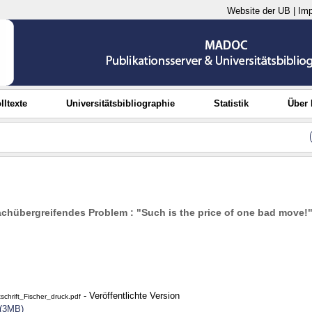
Website der UB
|
Im
lltexte
Universitätsbibliographie
Statistik
Über
fachübergreifendes Problem : "Such is the price of one bad move!
- Veröffentlichte Version
schrift_Fischer_druck.pdf
 (3MB)