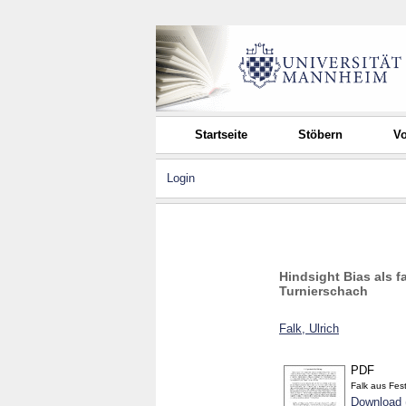
Startseite
Stöbern
Vo
Login
Hindsight Bias als 
Turnierschach
Falk, Ulrich
PDF
Falk aus Fest
Download