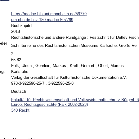
https://madoc.bib.uni-mannheim.de/59779
urn:nbn:de:bsz:180-madoc-597799
Buchkapitel
2018
Rechtshistorische und andere Rundgänge : Festschrift für Detlev Fisch
 oder
Schriftenreihe des Rechtshistorischen Museums Karlsruhe. Große Rei
2
65-82
Falk, Ulrich
;
Gehrlein, Markus
;
Kreft, Gerhart
;
Obert, Marcus
ng
:
Karlsruhe
Verlag der Gesellschaft für Kulturhistorische Dokumentation e.V.
978-3-922596-25-7 , 3-922596-25-8
Deutsch
Fakultät für Rechtswissenschaft und Volkswirtschaftslehre > Bürgerl. 
Europ. Rechtsgeschichte (Falk 2002-2023)
340 Recht