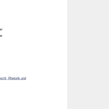
er
he
Recht, Rhetorik und