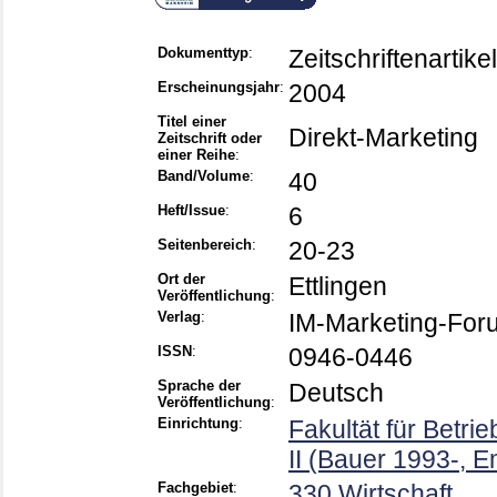
Dokumenttyp
:
Zeitschriftenartikel
Erscheinungsjahr
:
2004
Titel einer
Direkt-Marketing
Zeitschrift oder
einer Reihe
:
Band/Volume
:
40
Heft/Issue
:
6
Seitenbereich
:
20-23
Ort der
Ettlingen
Veröffentlichung
:
Verlag
:
IM-Marketing-For
ISSN
:
0946-0446
Sprache der
Deutsch
Veröffentlichung
:
Einrichtung
:
Fakultät für Betri
II (Bauer 1993-, E
Fachgebiet
:
330 Wirtschaft