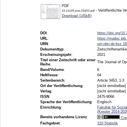
PDF
- Veröffentlichte Ve
10.21105.joss.03453.pdf
Download (145kB)
DOI
:
https://doi.org/10
URL
:
https://madoc.bi
URN
:
urn:nbn:de:bsz:1
Dokumenttyp
:
Zeitschriftenartike
Erscheinungsjahr
:
2021
Titel einer Zeitschrift oder einer
The Journal of O
Reihe
:
Band/Volume
:
6
Heft/Issue
:
64
Seitenbereich
:
Article 3453, 1-3
Ort der Veröffentlichung
:
[nicht ermittelbar]
Verlag
:
[nicht ermittelbar]
ISSN
:
2475-9066
Sprache der Veröffentlichung
:
Englisch
Einrichtung
:
Fakultät für Sozi
(Kreuter 2014-202
Bereits vorhandene Lizenz
:
Cre
Fachgebiet
:
310 Statistik