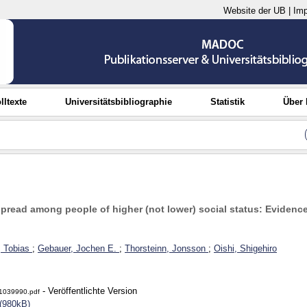
Website der UB
|
Im
lltexte
Universitätsbibliographie
Statistik
Über
 spread among people of higher (not lower) social status: Eviden
, Tobias
;
Gebauer, Jochen E.
;
Thorsteinn, Jonsson
;
Oishi, Shigehiro
- Veröffentlichte Version
1039990.pdf
(980kB)