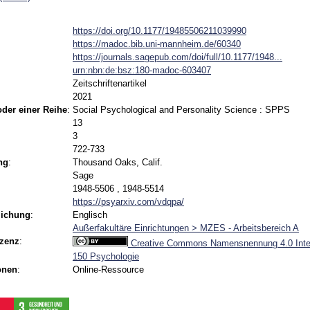
https://doi.org/10.1177/19485506211039990
https://madoc.bib.uni-mannheim.de/60340
https://journals.sagepub.com/doi/full/10.1177/1948...
urn:nbn:de:bsz:180-madoc-603407
Zeitschriftenartikel
2021
 oder einer Reihe
:
Social Psychological and Personality Science : SPPS
13
3
722-733
ng
:
Thousand Oaks, Calif.
Sage
1948-5506 , 1948-5514
https://psyarxiv.com/vdqpa/
lichung
:
Englisch
Außerfakultäre Einrichtungen > MZES - Arbeitsbereich A
izenz
:
Creative Commons Namensnennung 4.0 Inter
150 Psychologie
onen
:
Online-Ressource