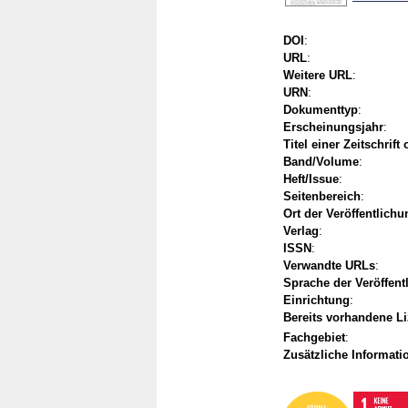
DOI
:
URL
:
Weitere URL
:
URN
:
Dokumenttyp
:
Erscheinungsjahr
:
Titel einer Zeitschrift
Band/Volume
:
Heft/Issue
:
Seitenbereich
:
Ort der Veröffentlichu
Verlag
:
ISSN
:
Verwandte URLs
:
Sprache der Veröffent
Einrichtung
:
Bereits vorhandene L
Fachgebiet
:
Zusätzliche Informati