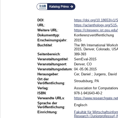
DOI
:
https://doi.org/10.18653/v1/
URL
:
https://aclanthology.org/S15
Weitere URL
:
https://citeseerx.ist.psu.ed
Dokumenttyp
:
Konferenzveröffentlichung
Erscheinungsjahr
:
2015
Buchtitel
:
The 9th International Works
2015, Denver, Colorado, US
Seitenbereich
:
389-393
Veranstaltungstitel
:
SemEval-2015
Veranstaltungsort
:
Denver, CO
Veranstaltungsdatum
:
04.-05.06.2015
Herausgeber
:
Cer, Daniel
;
Jurgens, David
Ort der
Stroudsburg, PA
Veröffentlichung
:
Verlag
:
Association for Computationa
ISBN
:
978-1-941643-40-2
Verwandte URLs
:
https://www.researchgate.net/
Sprache der
Englisch
Veröffentlichung
:
Einrichtung
:
Fakultät für Wirtschaftsinfor
Research (Juniorprofessur) 