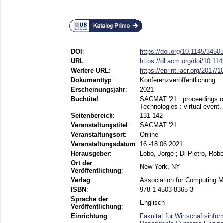
DOI
:
https://doi.org/10.1145/345
URL
:
https://dl.acm.org/doi/10.1
Weitere URL
:
https://eprint.iacr.org/2017/1
Dokumenttyp
:
Konferenzveröffentlichung
Erscheinungsjahr
:
2021
Buchtitel
:
SACMAT '21 : proceedings 
Technologies : virtual event
Seitenbereich
:
131-142
Veranstaltungstitel
:
SACMAT '21
Veranstaltungsort
:
Online
Veranstaltungsdatum
:
16.-18.06.2021
Herausgeber
:
Lobo, Jorge
;
Di Pietro, Robe
Ort der
New York, NY
Veröffentlichung
:
Verlag
:
Association for Computing 
ISBN
:
978-1-4503-8365-3
Sprache der
Englisch
Veröffentlichung
:
Einrichtung
:
Fakultät für Wirtschaftsinf