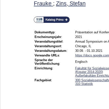
Frauke
;
Zins, Stefan
Dokumenttyp
:
Präsentation auf Konfe
Erscheinungsjahr
:
2021
Veranstaltungstitel
:
Annual Symposium on App
Veranstaltungsort
:
Chicago, IL
Veranstaltungsdatum
:
30.09. - 01.10.2021
Verwandte URLs
:
https://docs.google.com
Sprache der
Englisch
Veröffentlichung
:
Einrichtung
:
Fakultät für Sozialwiss
(Kreuter 2014-2020)
Außerfakultäre Einrich
Fachgebiet
:
300 Sozialwissenschafte
310 Statistik