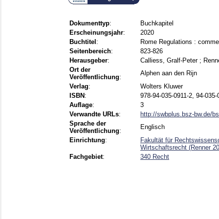
Dokumenttyp
:
Buchkapitel
Erscheinungsjahr
:
2020
Buchtitel
:
Rome Regulations : comme
Seitenbereich
:
823-826
Herausgeber
:
Calliess, Gralf-Peter
;
Renne
Ort der
Alphen aan den Rijn
Veröffentlichung
:
Verlag
:
Wolters Kluwer
ISBN
:
978-94-035-0911-2, 94-035-
Auflage
:
3
Verwandte URLs
:
http://swbplus.bsz-bw.de/b
Sprache der
Englisch
Veröffentlichung
:
Einrichtung
:
Fakultät für Rechtswissensc
Wirtschaftsrecht (Renner 20
Fachgebiet
:
340 Recht