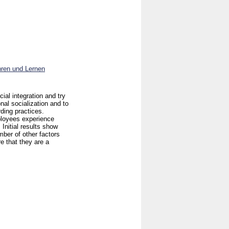
hren und Lernen
ial integration and try
onal socialization and to
ding practices.
ployees experience
Initial results show
mber of other factors
e that they are a