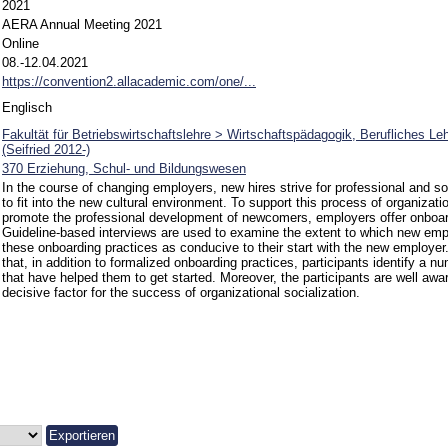
2021
AERA Annual Meeting 2021
Online
08.-12.04.2021
https://convention2.allacademic.com/one/...
Englisch
Fakultät für Betriebswirtschaftslehre > Wirtschaftspädagogik, Berufliches Le
(Seifried 2012-)
370 Erziehung, Schul- und Bildungswesen
In the course of changing employers, new hires strive for professional and soc
to fit into the new cultural environment. To support this process of organizati
promote the professional development of newcomers, employers offer onboar
Guideline-based interviews are used to examine the extent to which new em
these onboarding practices as conducive to their start with the new employer. 
that, in addition to formalized onboarding practices, participants identify a nu
that have helped them to get started. Moreover, the participants are well awar
decisive factor for the success of organizational socialization.