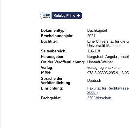
Dokumenttyp
:
Buchkapitel
Erscheinungsjahr
:
2021
Buchtitel
:
Eine Universität für die
Universität Mannheim
Seitenbereich
:
116-118
Herausgeber
:
Borgstedt, Angela
;
Eichf
Ort der Veröffentlichung
:
Ubstadt-Weiher
Verlag
:
verlag regionalkultur
ISBN
:
978-3-95505-295-9 , 3-9
Sprache der
Deutsch
Veröffentlichung
:
Einrichtung
:
Fakultät für Rechtswiss
2009-)
Fachgebiet
:
330 Wirtschaft